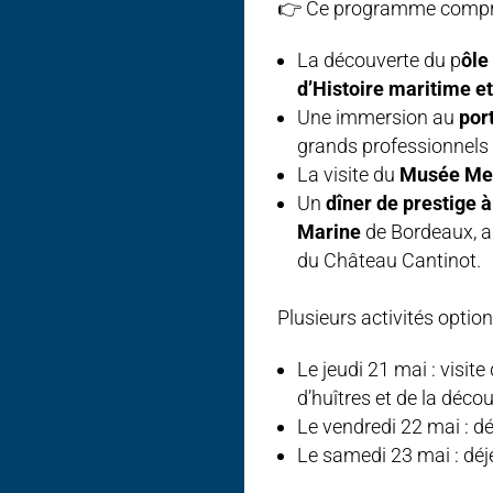
👉 Ce programme compr
La découverte du p
ôle
d’Histoire maritime et
Une immersion au
por
grands professionnels 
La visite du
Musée Me
Un
dîner de prestige à
Marine
de Bordeaux, ag
du Château Cantinot.
Plusieurs activités optio
Le jeudi 21 mai : visite
d’huîtres et de la déco
Le vendredi 22 mai : dé
Le samedi 23 mai : dé