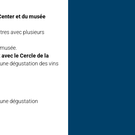
 Center et du musée
tres avec plusieurs
 musée.
 avec le Cercle de la
’une dégustation des vins
’une dégustation